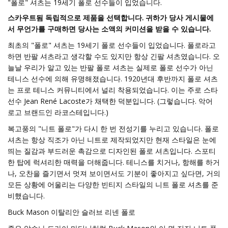
"폴로" 셔츠는 19세기 폴로 선수들이 입었습니다.
스카우트됨
독립적으로 제품을 선택합니다. 귀하가 당사 게시물에
서 무언가를 구매하면 당사는 소액의 커미션을 받을 수 있습니다.
최초의 "폴로" 셔츠는 19세기 폴로 선수들이 입었습니다. 폴로라고
하면 반팔 셔츠라고 생각할 수도 있지만 항상 긴팔 셔츠였습니다. 오
늘날 우리가 알고 있는 반팔 폴로 셔츠는 실제로 폴로 선수가 아닌
테니스 선수에 의해 유명해졌습니다. 1920년대 후반까지 폴로 셔츠
는 프로 테니스 커뮤니티에서 널리 착용되었습니다. 이는 주로 스타
선수 Jean René Lacoste가 채택한 덕분입니다. (그렇습니다. 악어
로고 브랜드인 라코스테입니다.)
복고풍의 "니트 폴로"가 다시 한 번 전성기를 누리고 있습니다. 폴로
셔츠는 항상 직조가 아닌 니트로 제작되었지만 현재 스타일은 눈에
띄는 질감과 부드러운 촉감으로 디자인된 폴로 셔츠입니다. 스포티
한 탑에 럭셔리한 매력을 더해줍니다. 테니스를 치거나, 항해를 하거
나, 오찬을 즐기면서 멋져 보이면서도 기분이 좋아지고 싶다면, 거의
모든 상황에 어울리는 다양한 빈티지 스타일의 니트 폴로 셔츠를 준
비했습니다.
Buck Mason 이탈리안 슬러브 리넨 폴로