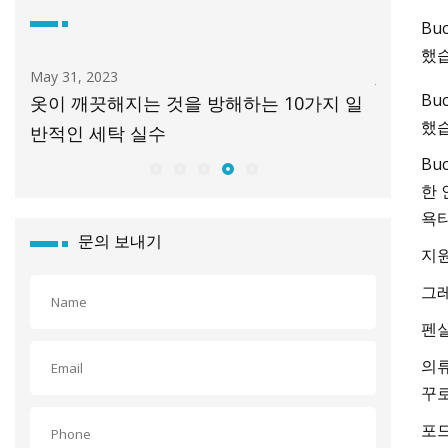
Bu
했습
, 2023
Jul 25, 2023
Bu
깨끗해지는 것을 방해하는 10가지 일
가을을 가장 스타
했습
 세탁 실수
면서도 세련된 아이
Bu
한 
욕
문의 보내기
지
그
펜실
의류
꾸로
포드