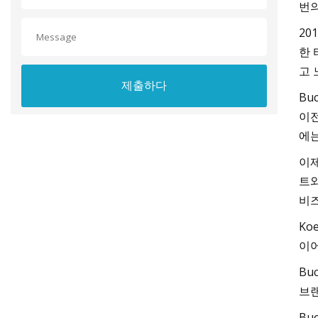
번의
20
한 
고 
제출하다
Bu
이전
에는
이제
트와
비즈
Ko
이어
Bu
브랜
Bu