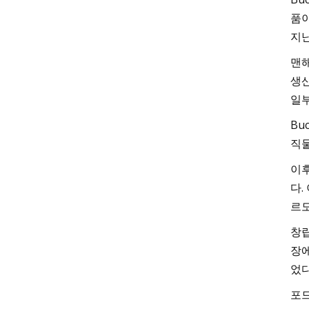
품이
지난
맨해
생산
일부
Bu
직물
이후
다.
르도
창립
장에
었
포드